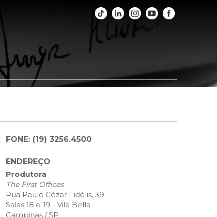
os
Fotos
Agenda
Fale Conosco
FONE:
(19) 3256.4500
ENDEREÇO
Produtora
The First Offices
Rua Paulo Cézar Fidélis, 39
Salas 18 e 19 - Vila Bella
Campinas / SP