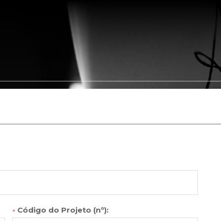
Somos
Portfólio
Leis de Incentivo
Clientes
Parceir
•
Código do Projeto (nº):