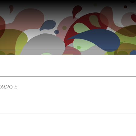
Somos
Portfólio
Leis de Incentivo
Clientes
Parceir
09.2015