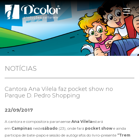
NOTÍCIAS
Cantora Ana Vilela faz pocket show no
Parque D. Pedro Shopping
22/09/2017
A cantora e compositora paranaense
Ana Vilela
estará
em
Campinas
neste
sábado
(23), onde fará
pocket show
e ainda
participa de bate-papo e sessão de autógrafos do livro-presente
“Trem