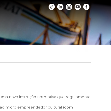
os
Fotos
Agenda
Fale Conosco
, uma nova instrução normativa que regulamenta
so ao micro empreendedor cultural (com