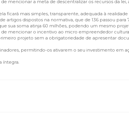
ar de mencionar a meta de descentralizar os recursos da lei
,"ela ficará mais simples, transparente, adequada à realida
e artigos dispostos na normativa, que de 136 passou para 7
ue sua soma atinja 60 milhões, podendo um mesmo projet
e mencionar o incentivo ao micro empreendedor cultural, 
u primeiro projeto sem a obrigatoriedade de apresentar d
adores, permitindo-os ativarem o seu investimento em aç
 íntegra.