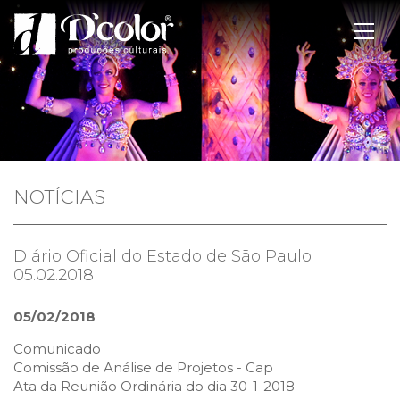
NOTÍCIAS
Diário Oficial do Estado de São Paulo
05.02.2018
05/02/2018
Comunicado
Comissão de Análise de Projetos - Cap
Ata da Reunião Ordinária do dia 30-1-2018