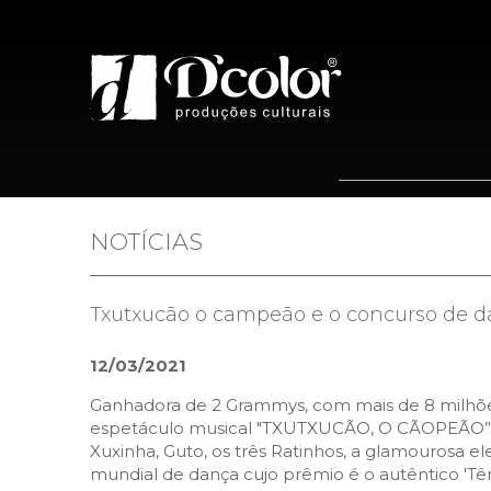
Home
Quem 
NOTÍCIAS
Txutxucão o campeão e o concurso de 
12/03/2021
Ganhadora de 2 Grammys, com mais de 8 milhões 
espetáculo musical "TXUTXUCÃO, O CÃOPEÃO”. O
Xuxinha, Guto, os três Ratinhos, a glamourosa 
mundial de dança cujo prêmio é o autêntico 'Têni