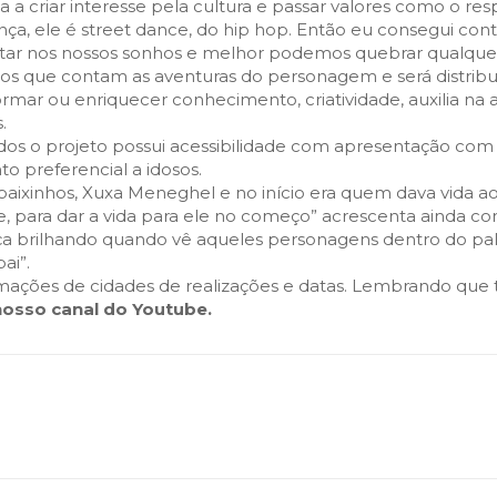
a a criar interesse pela cultura e passar valores como o res
a, ele é street dance, do hip hop. Então eu consegui conta
ar nos nossos sonhos e melhor podemos quebrar qualquer 
os que contam as aventuras do personagem e será distribuíd
formar ou enriquecer conhecimento, criatividade, auxilia n
.
dos o projeto possui acessibilidade com apresentação com tr
 preferencial a idosos.
 baixinhos, Xuxa Meneghel e no início era quem dava vida
, para dar a vida para ele no começo” acrescenta ainda co
 brilhando quando vê aqueles personagens dentro do palco 
ai”.
ações de cidades de realizações e datas. Lembrando que t
nosso canal do Youtube.