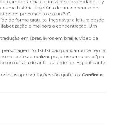
peito, importância da amizade e diversidade. Fly
r uma história, trajetória de um concurso de
tipo de preconceito e a união”.
o de forma gratuita. Incentivar a leitura desde
a alfabetização e melhora a concentração. Um
adução em libras, livros em braille, vídeo da
 ao personagem “o Txutxucão praticamente tem a
mo se sente ao realizar projetos como esse “pra
ou na sala de aula, ou onde for. É gratificante
odas as apresentações são gratuitas.
Confira a