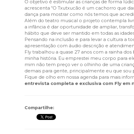
O objetivo é estimular as crianças de forma lúdic
acrescenta “O Txutxucão é um cachorro que danç
dança para mostrar como nós temos que acredit
Além do teatro musical o projeto contempla livr
a infância é dar oportunidade de ampliar, trans
hábito que deve ser mantido em todas as idades
Pensando na inclusão e para levar a cultura a to
apresentação com áudio descrição e atendimento
Fly trabalhou a quase 27 anos com a rainha dos
minha história. Eu emprestei meu corpo para ele
mim não tem preço ver o olhinho de uma criança
demais para gente, principalmente eu que sou p
Fique de olho em nossa agenda para mais inform
entrevista completa e exclusiva com Fly em 
Compartilhe: