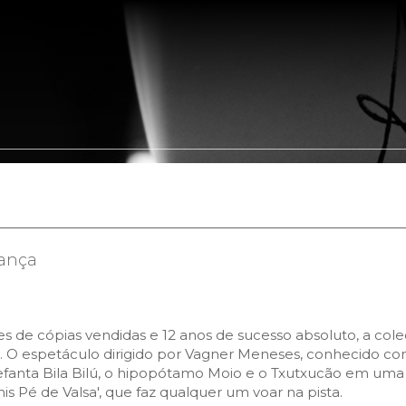
Somos
Portfólio
Leis de Incentivo
Clientes
Parceir
dança
de cópias vendidas e 12 anos de sucesso absoluto, a cole
 espetáculo dirigido por Vagner Meneses, conhecido como
elefanta Bila Bilú, o hipopótamo Moio e o Txutxucão em uma
s Pé de Valsa', que faz qualquer um voar na pista.