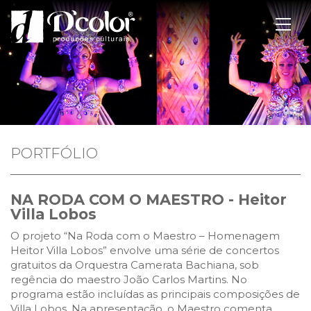
PORTFÓLIO
NA RODA COM O MAESTRO - Heitor
Villa Lobos
O projeto “Na Roda com o Maestro – Homenagem
Heitor Villa Lobos” envolve uma série de concertos
gratuitos da Orquestra Camerata Bachiana, sob
regência do maestro João Carlos Martins. No
programa estão incluídas as principais composições de
Villa Lobos. Na apresentação, o Maestro comenta