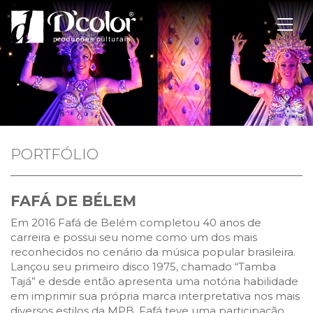
PORTFÓLIO
FAFÁ DE BÉLEM
Em 2016 Fafá de Belém completou 40 anos de
carreira e possui seu nome como um dos mais
reconhecidos no cenário da música popular brasileira.
Lançou seu primeiro disco 1975, chamado “Tamba
Tajá” e desde então apresenta uma notória habilidade
em imprimir sua própria marca interpretativa nos mais
diversos estilos da MPB. Fafá teve uma participação