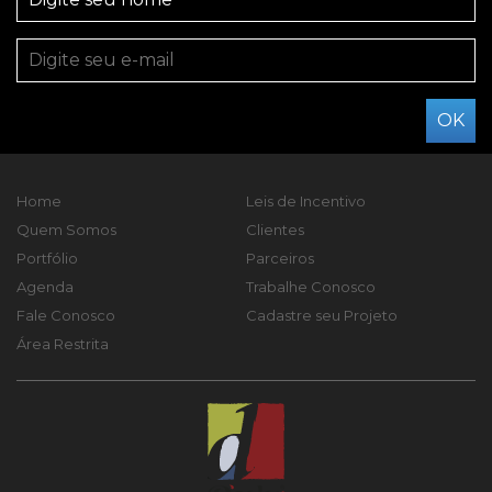
Home
Leis de Incentivo
Quem Somos
Clientes
Portfólio
Parceiros
Agenda
Trabalhe Conosco
Fale Conosco
Cadastre seu Projeto
Área Restrita