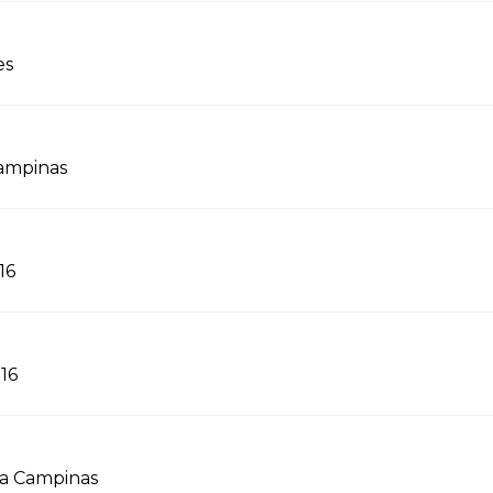
es
ampinas
16
016
 a Campinas