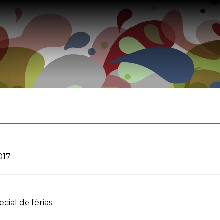
Somos
Portfólio
Leis de Incentivo
Clientes
Parceir
017
cial de férias