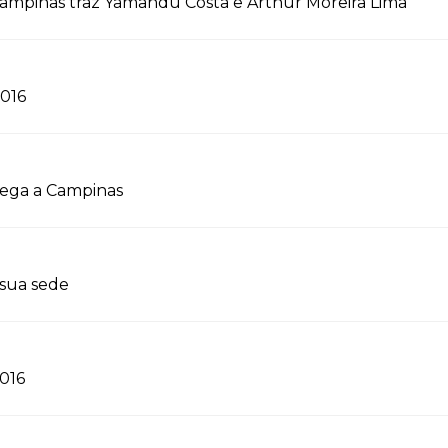
 Campinas traz Yamandu Costa e Arthur Moreira Lima
2016
ega a Campinas
sua sede
2016