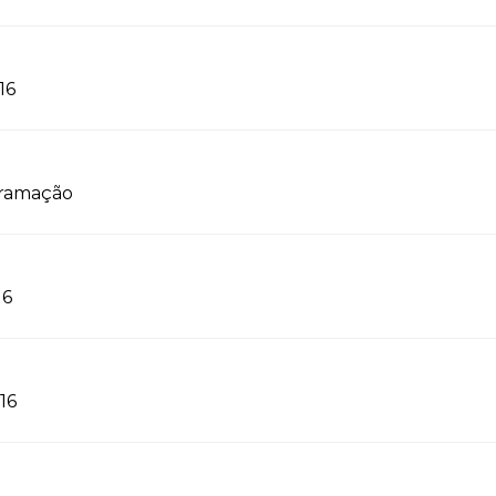
16
gramação
16
16