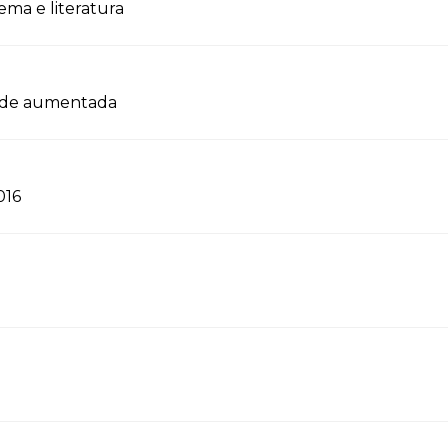
ma e literatura
dade aumentada
016