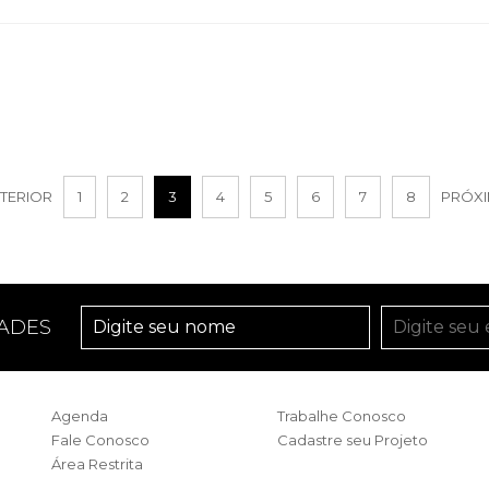
TERIOR
1
2
3
4
5
6
7
8
PRÓX
ADES
Agenda
Trabalhe Conosco
Fale Conosco
Cadastre seu Projeto
Área Restrita