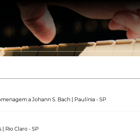
Somos
Portfólio
Leis de Incentivo
Clientes
Parceir
menagem a Johann S. Bach | Paulínia - SP
| Rio Claro - SP